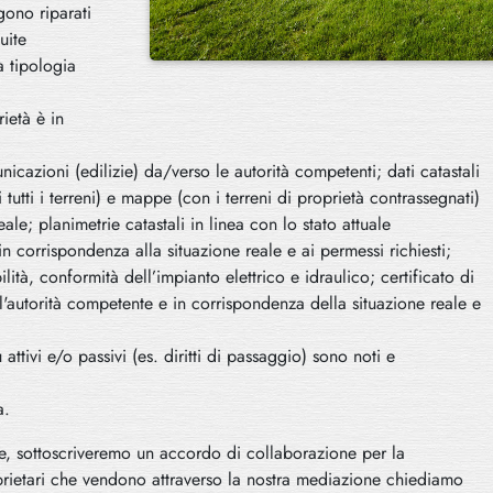
gono riparati
uite
 tipologia
ietà è in
unicazioni (edilizie) da/verso le autorità competenti; dati catastali
 tutti i terreni) e mappe (con i terreni di proprietà contrassegnati)
ale; planimetrie catastali in linea con lo stato attuale
in corrispondenza alla situazione reale e ai permessi richiesti;
bilità, conformità dell’impianto elettrico e idraulico; certificato di
ll'autorità competente e in corrispondenza della situazione reale e
 attivi e/o passivi (es. diritti di passaggio) sono noti e
a.
e, sottoscriveremo un accordo di collaborazione per la
prietari che vendono attraverso la nostra mediazione chiediamo