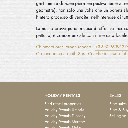
gentilmente di adempiere tempestivamente ai req
geometra), non solo una volta che un potenziale
l'intero processo di vendita, nell'interesse di tutt
La nostra provvigione in caso di effettiva medi
pattuito) è concorrenziale con il mercato locale
Chiamaci ora: Jeroen Macco -
+39 329639127
O mandaci una mail: Sara Ceccherini - sara [at]
HOLIDAY RENTALS
SALES
Find rental properties
Find sales
Holiday Rentals Umbria
Find & Buy
Holiday Rentals Tuscany
Selling yo
Holiday Rentals Marche
Holiday Rentals Sicily